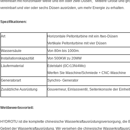
vereinbart mit horizontaler Welle und ein oder zwei Düsen, Mittlere Größe und grö
vereinbart und vier oder sechs Düsen ausrüsten, um mehr Energie zu erhalten.
Spezifikationen:
Art
Horizontale Peltonturbine mit ein /two-Düsen
Vertikale Peltonturbine mit vier Düsen
Wassersäule
Von 80m bis 1000m.
Installationskapazität
Von 500KW zu 20MW
Läufermaterial
Edelstahl (0Cr13Ni4Mo)
Werfen Sie Maschine/Schmiede + CNC-Maschine
Generatorart
Synchro- Generator
Zusätzliche Ausrüstung
Gouverneur
, Einlassventil, Seitenkonsole der Einhei
Wettbewerbsvorteil:
HYDROTU ist die komplette chinesische Wasserkraftausrüstungsversorgung, die B
Gebiet der Wasserkraftausrüstung. Wir versehen die chinesische Wasserkraftausr