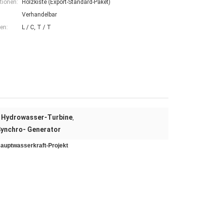
tionen:
Holzkiste (Export-Standard-Paket)
Verhandelbar
en:
L / C, T / T
Hydrowasser-Turbine
,
,
Synchro- Generator
Hauptwasserkraft-Projekt