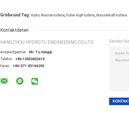
,
,
Größe und Tag:
Hydro Wasser-turbine
hoher Kopf turbine
Wasserkraft-turbine
Kontaktdaten
Senden Sie
HANGZHOU HYDROTU ENGINEERING CO.,LTD.
Ansprechpartner:
Mr. Tu mingqi
Telefon:
+86 13003602610
Faxen:
+86-571-85194290