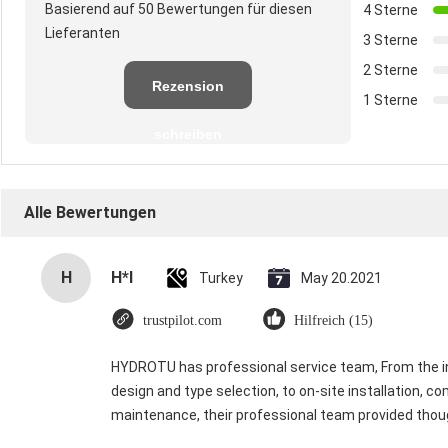
Basierend auf 50 Bewertungen für diesen
4 Sterne
Lieferanten
3 Sterne
2 Sterne
Rezension
1 Sterne
schreiben
Alle Bewertungen
H
H*I
Turkey
May 20.2021
trustpilot.com
Hilfreich (15)
HYDROTU has professional service team, From the init
design and type selection, to on-site installation, c
maintenance, their professional team provided thoug