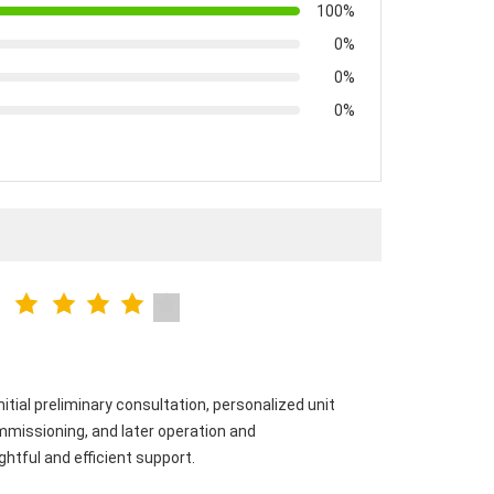
100%
0%
0%
0%
ial preliminary consultation, personalized unit
ommissioning, and later operation and
htful and efficient support.