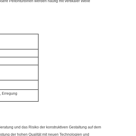
ßere Peltonturbinen werden häufig mit vertikaler Welle
t, Erregung
eratung und das Risiko der konstruktiven Gestaltung auf dem
üstung der hohen Qualität mit neuen Technologien und