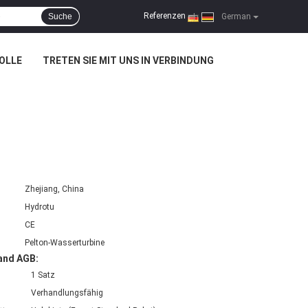
Referenzen
Suche
|
German
OLLE
TRETEN SIE MIT UNS IN VERBINDUNG
Zhejiang, China
Hydrotu
CE
Pelton-Wasserturbine
and AGB:
1 Satz
Verhandlungsfähig