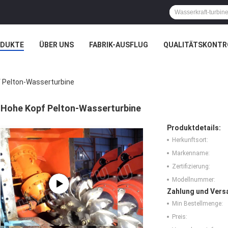
ODUKTE
ÜBER UNS
FABRIK-AUSFLUG
QUALITÄTSKONTR
N
FÄLLE
 Pelton-Wasserturbine
Hohe Kopf Pelton-Wasserturbine
Produktdetails:
Herkunftsort:
Markenname:
Zertifizierung:
Modellnummer:
Zahlung und Vers
Min Bestellmenge:
Preis: