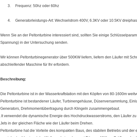
3. Frequenz: 50hz oder 60hz
4. Generatorleistungs-Art: Wechselstrom 400V, 6.3KV oder 10.5KV dreiphas
Wenn Sie an der Peltonturbine interessiert sind, sollten Sie einige Schlüsselparam
Spannung) in der Untersuchung senden.
Wir können Peltonturbinegenerator über 500KW liefern, liefern den Läufer mit
Schm
abschleifender Maschine für Ihr erfordern.
Beschreibung:
Die Peltonturbine ist in der Wasserkraftstation mit den Köpfen von 80-1600m weitve
Peltonturbine ist bestandener Läufer, Turbinengehäuse, Düsenversammlung, Einlass
Generators, Drehmomentübertragung durch Klingeln zusammengebaut.
.lt verwendet die dynamische Energie des Hochdruckwasserstroms, den Läufer zu dr
Jets in der gleichen Fläche wie der Läufer beim Drehen.
Peltonturbine hat die Vorteile des kompakten Baus, des stabilen Betriebs und der