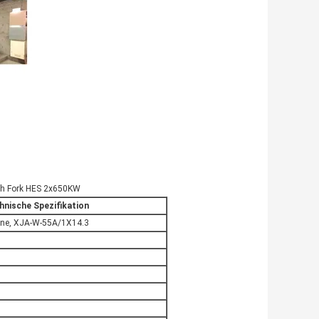
uth Fork HES 2x650KW
hnische Spezifikation
bine, XJA-W-55A/1X14.3