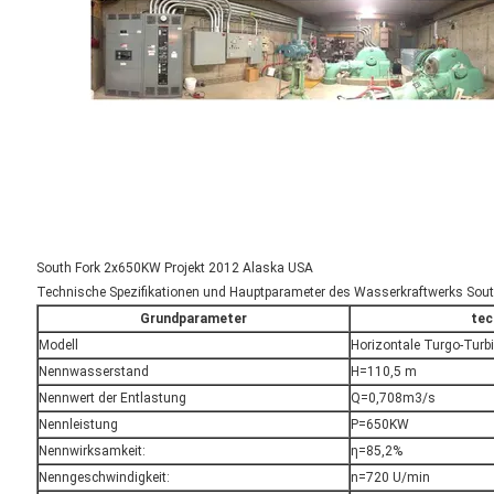
South Fork 2x650KW Projekt 2012 Alaska USA
Technische Spezifikationen und Hauptparameter des Wasserkraftwerks So
Grundparameter
tec
Modell
Horizontale Turgo-Tur
Nennwasserstand
H=110,5 m
Nennwert der Entlastung
Q=0,708m3/s
Nennleistung
P=650KW
Nennwirksamkeit:
η=85,2%
Nenngeschwindigkeit:
n=720 U/min