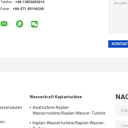
Telefon:
+86 13003602610
Faxen:
+86-571-85194290
NA
Wasserkraft Kaplanturbine
assersäulen
Axialturbine-Kaplan-
Wasserturbine/Kaplan-Wasser-Turbine
für Wassersäule 2m - 70m Wasserkraft-
on-
Kaplan-Wasserturbine/Kaplan-Wasser-
Projekt