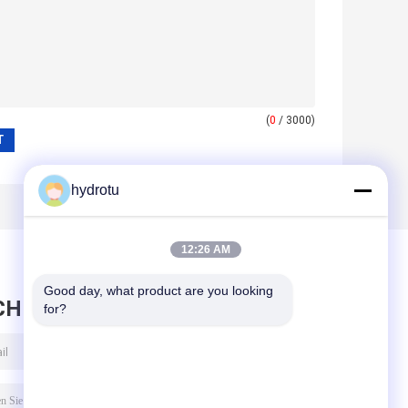
(
0
/ 3000)
hydrotu
12:26 AM
Good day, what product are you looking 
CHRICHT HINTERLASSEN
for?