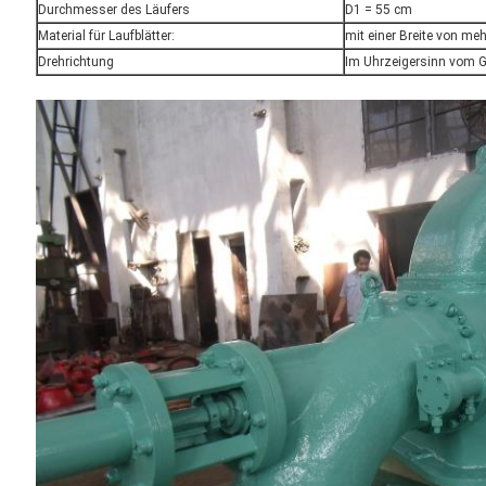
Durchmesser des Läufers
D1 = 55 cm
Material für Laufblätter:
mit einer Breite von me
Drehrichtung
Im Uhrzeigersinn vom G