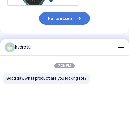
Fortsetzen
Empfohlene Produkte
hydrotu
7:26 PM
Good day, what product are you looking for?
DN 300 - 5000-
Angeflanschtes
Hydraulischer
Millimeter-
Drosselventil für
schwerer Ham
hydraulischer
Wasserkraft-Station
DN2000mm
schwerer Hammer
flanschte
flanschte
Drosselventil
Bestpreis
Bestpreis
Bestprei
Drosselventil für
Wasserkraft-Station