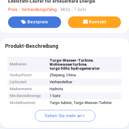
Edelstahl-Läufer für erneuerbare Energie
Preis：Verhandlungsfähig
MOQ：1 Satz
Bestpreis
Kontakt
Produkt-Beschreibung
,
Turgo-Wasser-Turbine
Markieren
,
Wohnwasserturbine
turgo 50hz hydrogenerator
Herkunftsort
Zhejiang, China
Lieferzeit
Verhandelbar
Markenname
Hydrotu
Min Bestellmenge
1 Satz
Modellnummer
Turgo-tubine, Turgo-Wasser-Turbine
Sehen Sie mehr an