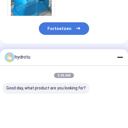
Wasserturbine mit
Edelstahl-Läufer für
erneuerbare Energie
Fortsetzen
Empfohlene Produkte
hydrotu
5:36 AM
Good day, what product are you looking for?
Mittlere Kopf Turgo-
100kw - kleine Turgo
Edelstahl-
Wasserturbine
Wasserturbine
Turbinenläufer
2000KW
Turgo-
Wasserturbine
80m-300m