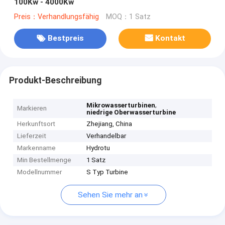
100Kw - 4000Kw
Preis：Verhandlungsfähig
MOQ：1 Satz
Bestpreis
Kontakt
Produkt-Beschreibung
,
Mikrowasserturbinen
Markieren
niedrige Oberwasserturbine
Herkunftsort
Zhejiang, China
Lieferzeit
Verhandelbar
Markenname
Hydrotu
Min Bestellmenge
1 Satz
Modellnummer
S Typ Turbine
Sehen Sie mehr an