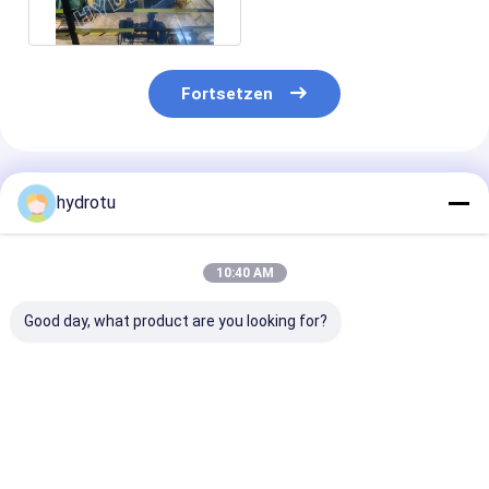
4000Kw
Fortsetzen
Empfohlene Produkte
hydrotu
10:40 AM
Good day, what product are you looking for?
Niedrige Art
S schreiben Turbine
S-Typ-
Wasserturbine des
mit Synchro-
Wasserkraftan
Oberwasser-S
Generator
mit
Edelstahlblätt
2m-20m Wasse
Bestpreis
Bestpreis
Bestprei
und 100KW-1